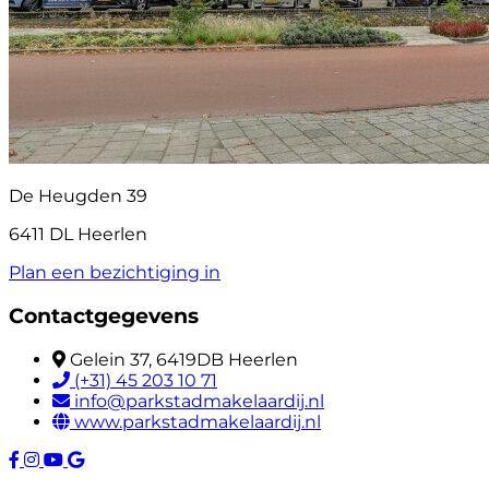
De Heugden 39
6411 DL Heerlen
Plan een bezichtiging in
Contactgegevens
Gelein 37, 6419DB Heerlen
(+31) 45 203 10 71
info@parkstadmakelaardij.nl
www.parkstadmakelaardij.nl