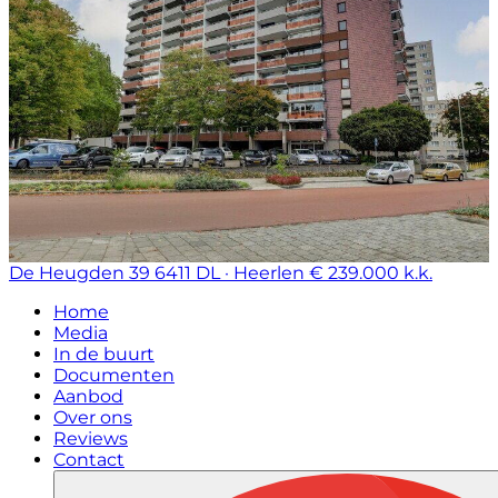
De Heugden 39
6411 DL · Heerlen
€ 239.000 k.k.
Home
Media
In de buurt
Documenten
Aanbod
Over ons
Reviews
Contact