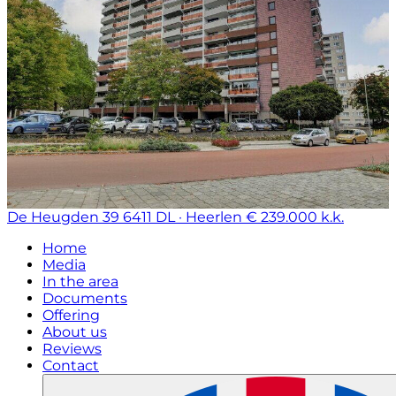
De Heugden 39
6411 DL · Heerlen
€ 239.000 k.k.
Home
Media
In the area
Documents
Offering
About us
Reviews
Contact